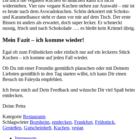
Da mich die veganen Kuchen so anlachen kann ich nicht
widerstehen. Vier raw vegane Kuchen stehen zur Auswahl – mir ist
es heute nach dem Avocadokuchen. Schön dekoriert mit Schoko-
und Karamellsauce steht er dann vor mir auf dem Tisch. Der erste
Bissen ist anders als erwartet, doch super lecker. Er schmeckt
nussig, frisch und nach Schokolade …. es bleibt kein Krümel übrig.
Mein Fazit – ich komme wieder!
Egal ob zum Frühstücken oder einfach nur auf ein leckeres Stück
Kuchen – ich komme auf jeden Fall wieder.
Ob Du mit einer Freundin gemütlich plauschen oder mit Deinem
Liebsten genüßlich in den Tag starten willst, ich kann Dir einen
Besuch im Faleyda empfehlen.
Ich freue mich auf Dein Feedback und wünsche Dir viel Spaß beim
entdecken.
Deine Petra
Kategorie
Restaurants
Schlagwörter
Bornheim
,
entdecken
,
Frankfurt
,
Frühstück
,
Genießen
,
Gutscheinheft
,
Kuchen
,
vegan
Impressum