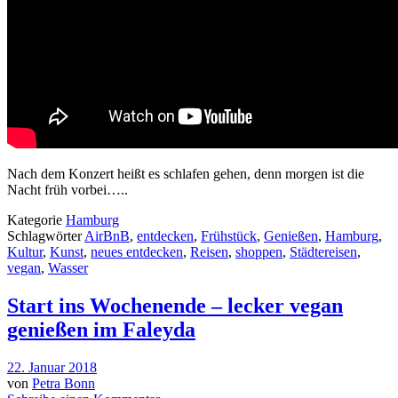
Nach dem Konzert heißt es schlafen gehen, denn morgen ist die
Nacht früh vorbei…..
Kategorie
Hamburg
Schlagwörter
AirBnB
,
entdecken
,
Frühstück
,
Genießen
,
Hamburg
,
Kultur
,
Kunst
,
neues entdecken
,
Reisen
,
shoppen
,
Städtereisen
,
vegan
,
Wasser
Start ins Wochenende – lecker vegan
genießen im Faleyda
22. Januar 2018
von
Petra Bonn