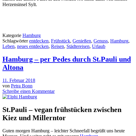
Herzensinsel Sylt.
Kategorie
Hamburg
Schlagwörter
entdecken
,
Frühstück
,
Genießen
,
Genuss
,
Hamburg
,
Leben
,
neues entdecken
,
Reisen
,
Städtereisen
,
Urlaub
Hamburg – per Pedes durch St.Pauli und
Altona
11. Februar 2018
von
Petra Bonn
Schreibe einen Kommentar
St.Pauli – vegan frühstücken zwischen
Kiez und Millerntor
Guten morgen Hamburg – leichter Schneefall begrüßt uns heute