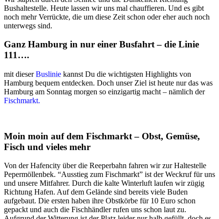
Bushaltestelle. Heute lassen wir uns mal chauffieren. Und es gibt
noch mehr Verrückte, die um diese Zeit schon oder eher auch noch
unterwegs sind.
Ganz Hamburg in nur einer Busfahrt – die Linie
111….
mit dieser
Buslinie
kannst Du die wichtigsten Highlights von
Hamburg bequem entdecken. Doch unser Ziel ist heute nur das was
Hamburg am Sonntag morgen so einzigartig macht – nämlich der
Fischmarkt.
Moin moin auf dem Fischmarkt – Obst, Gemüse,
Fisch und vieles mehr
Von der Hafencity über die Reeperbahn fahren wir zur Haltestelle
Pepermöllenbek. “Ausstieg zum Fischmarkt” ist der Weckruf für uns
und unsere Mitfahrer. Durch die kalte Winterluft laufen wir zügig
Richtung Hafen. Auf dem Gelände sind bereits viele Buden
aufgebaut. Die ersten haben ihre Obstkörbe für 10 Euro schon
gepackt und auch die Fischhändler rufen uns schon laut zu.
Aufgrund der Witterung ist der Platz leider nur halb gefüllt, doch es