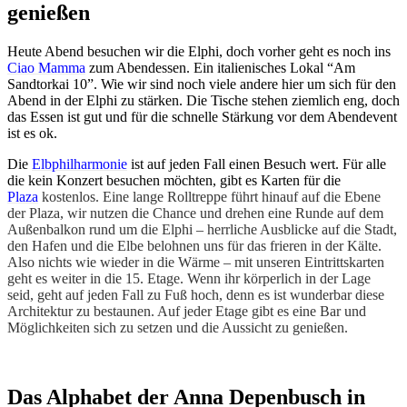
genießen
Heute Abend besuchen wir die Elphi, doch vorher geht es noch ins
Ciao Mamma
zum Abendessen. Ein italienisches Lokal “Am
Sandtorkai 10”. Wie wir sind noch viele andere hier um sich für den
Abend in der Elphi zu stärken. Die Tische stehen ziemlich eng, doch
das Essen ist gut und für die schnelle Stärkung vor dem Abendevent
ist es ok.
Die
Elbphilharmonie
ist auf jeden Fall einen Besuch wert. Für alle
die kein Konzert besuchen möchten, gibt es Karten für die
Plaza
kostenlos. Eine lange Rolltreppe führt hinauf auf die Ebene
der Plaza, wir nutzen die Chance und drehen eine Runde auf dem
Außenbalkon rund um die Elphi – herrliche Ausblicke auf die Stadt,
den Hafen und die Elbe belohnen uns für das frieren in der Kälte.
Also nichts wie wieder in die Wärme – mit unseren Eintrittskarten
geht es weiter in die 15. Etage. Wenn ihr körperlich in der Lage
seid, geht auf jeden Fall zu Fuß hoch, denn es ist wunderbar diese
Architektur zu bestaunen. Auf jeder Etage gibt es eine Bar und
Möglichkeiten sich zu setzen und die Aussicht zu genießen.
Das Alphabet der Anna Depenbusch in