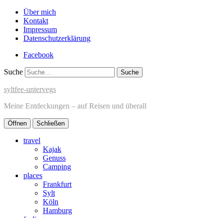
Über mich
Kontakt
Impressum
Datenschutzerklärung
Facebook
Suche
syltfee-untervegs
Meine Entdeckungen – auf Reisen und überall
Öffnen
Schließen
travel
Kajak
Genuss
Camping
places
Frankfurt
Sylt
Köln
Hamburg