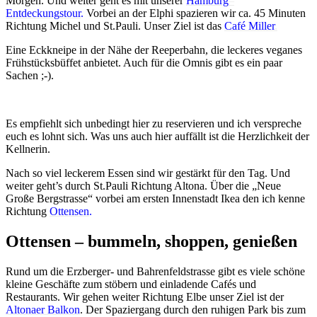
Morgen. Und weiter geht es mit unserer
Hamburg
–
Entdeckungstour
.
Vorbei an der Elphi spazieren wir ca. 45 Minuten
Richtung Michel und St.Pauli. Unser Ziel ist das
Café Miller
.
Eine Eckkneipe in der Nähe der Reeperbahn, die leckeres veganes
Frühstücksbüffet anbietet. Auch für die Omnis gibt es ein paar
Sachen ;-).
Es empfiehlt sich unbedingt hier zu reservieren und ich verspreche
euch es lohnt sich. Was uns auch hier auffällt ist die Herzlichkeit der
Kellnerin.
Nach so viel leckerem Essen sind wir gestärkt für den Tag. Und
weiter geht’s durch St.Pauli Richtung Altona. Über die „Neue
Große Bergstrasse“ vorbei am ersten Innenstadt Ikea den ich kenne
Richtung
Ottensen
.
Ottensen – bummeln, shoppen, genießen
Rund um die Erzberger- und Bahrenfeldstrasse gibt es viele schöne
kleine Geschäfte zum stöbern und einladende Cafés und
Restaurants. Wir gehen weiter Richtung Elbe unser Ziel ist der
Altonaer Balkon
. Der Spaziergang durch den ruhigen Park bis zum